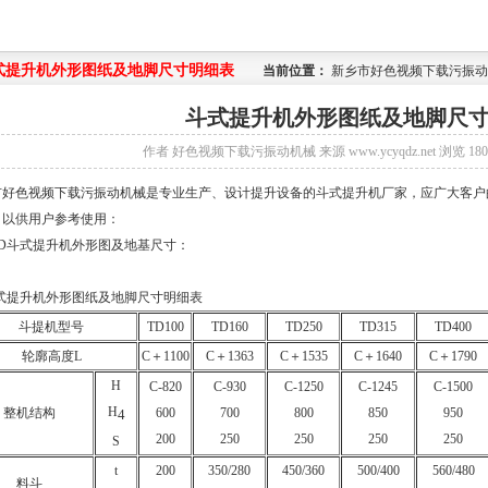
式提升机外形图纸及地脚尺寸明细表
当前位置：
新乡市好色视频下载污振动
斗式提升机外形图纸及地脚尺
作者
好色视频下载污振动机械
来源
www.ycyqdz.net
浏览
18
好色视频下载污振动机械是专业生产、设计提升设备的斗式提升机厂家，应广大客户的
，以供用户参考使用：
、TD斗式提升机外形图及地基尺寸：
斗提机型号
TD100
TD160
TD250
TD315
TD400
轮廓高度L
C＋1100
C＋1363
C＋1535
C＋1640
C＋1790
H
C-820
C-930
C-1250
C-1245
C-1500
H
整机结构
600
700
800
850
950
4
200
250
250
250
250
S
t
200
350/280
450/360
500/400
560/480
料斗