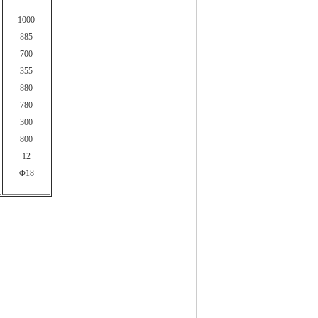
1000
885
700
355
880
780
300
800
12
Φ18