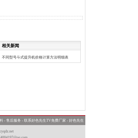
相关新闻
不同型号斗式提升机价格计算方法明细表
料
-
售后服务
-
联系好色先生TV免费厂家
-
好色先生
yqdz.net
04197@qq.com