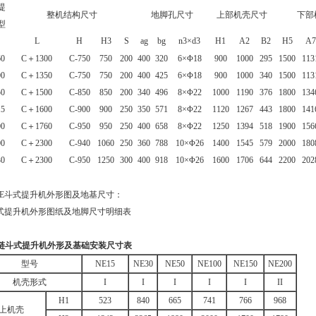
提
整机结构尺寸
地脚孔尺寸
上部机壳尺寸
下部
型
L
H
H3
S
ag
bg
n3×d3
H1
A2
B2
H5
A7
0
C＋1300
C-750
750
200
400
320
6×Φ18
900
1000
295
1500
113
0
C＋1350
C-750
750
200
400
425
6×Φ18
900
1000
340
1500
113
0
C＋1500
C-850
850
200
340
496
8×Φ22
1000
1190
376
1800
134
5
C＋1600
C-900
900
250
350
571
8×Φ22
1120
1267
443
1800
141
0
C＋1760
C-950
950
250
400
658
8×Φ22
1250
1394
518
1900
156
0
C＋2300
C-940
1060
250
360
788
10×Φ26
1400
1545
579
2000
180
0
C＋2300
C-950
1250
300
400
918
10×Φ26
1600
1706
644
2200
202
、NE斗式提升机外形图及地基尺寸：
链斗式提升机外形及基础安装尺寸表
型号
NE15
NE30
NE50
NE100
NE150
NE200
机壳形式
I
I
I
I
I
II
H1
523
840
665
741
766
968
上机壳