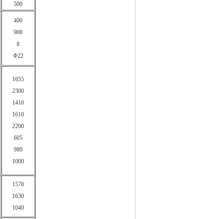
500
400
900
8
Φ22
1655
2300
1410
1610
2200
605
980
1000
1570
1630
1040