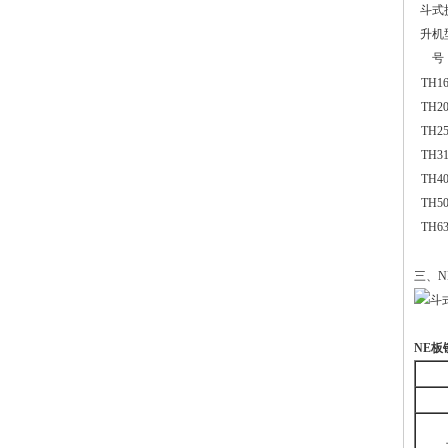
斗式
升机
号
TH16
TH20
TH25
TH31
TH40
TH50
TH63
三
NE
板