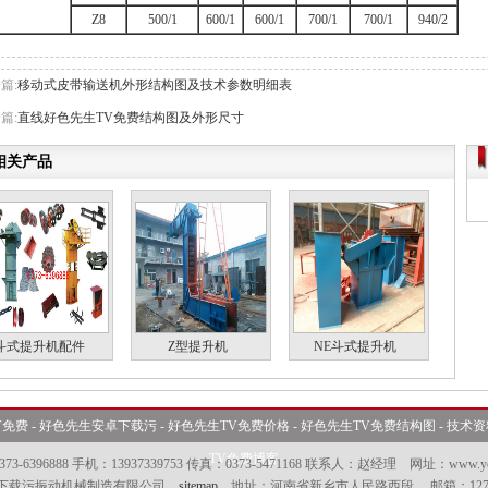
Z8
500/1
600/1
600/1
700/1
700/1
940/2
篇:
移动式皮带输送机外形结构图及技术参数明细表
篇:
直线好色先生TV免费结构图及外形尺寸
相关产品
斗式提升机配件
Z型提升机
NE斗式提升机
V免费
-
好色先生安卓下载污
-
好色先生TV免费价格
-
好色先生TV免费结构图
-
技术资
TV免费博客
373-6396888 手机：13937339753 传真：0373-5471168 联系人：赵经理 网址：www.yc
下载污振动机械制造有限公司
sitemap
地址：河南省新乡市人民路西段 邮箱：12740